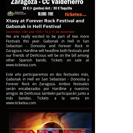
Xtasy at Forever Rock Festival and
Gabonak in Hell Festival
December 14th and 15th / 14 y 15 de diciembre
We are really excited to be part of two more
Festivals this year. Gabonak in Hell in San
Sebastian - Donostia and Forever Rock in
Zaragoza. Hardline will headline both festivals and
our friends of DeVIcious will be on the bill among
other Spanish bands. Tickets on sale at
www.ticketea.com
.
Este año participaremos en dos festivales más,
Gabonak in Hell en San Sebastian - Donostia y
Forever Rock en Zaragoza. Ambos festivales
serán encabezados por Hardline y nuestros
amigos de DeVIcious también participarán junto a
más bandas. Tickets a la venta en
www.ticketea.com