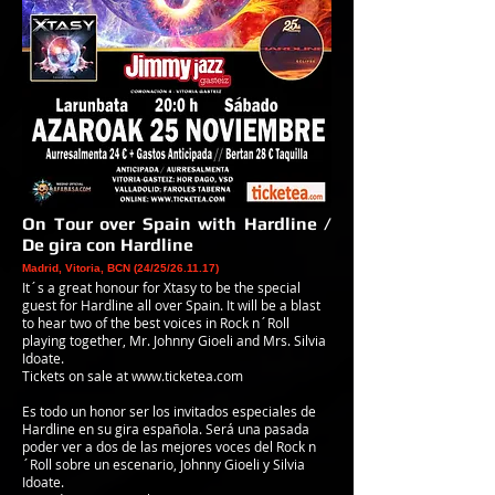
O
n Tour over Spain with Hardline /
De gira con Hardline
Madrid, Vitoria, BCN (24/25/26.11.17)
It´s a great honour for Xtasy to be the special
guest for Hardline all over Spain. It will be a blast
to hear two of the best voices in Rock n´Roll
playing together, Mr. Johnny Gioeli and Mrs. Silvia
Idoate.
Tickets on sale at
www.ticketea.com
Es todo un honor ser los invitados especiales de
Hardline en su gira española. Será una pasada
poder ver a dos de las mejores voces del Rock n
´Roll sobre un escenario, Johnny Gioeli y Silvia
Idoate.