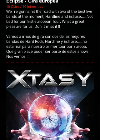
Eclipse / Gira europea
10 Cities / 10 Intensities
We´re gonna hit the road with two of the best live
bands at the moment, Hardline and Eclipse......Not
bad for our first european Tour. What a great
pleasure for us. Don´t miss it !!
Vamos a irnos de gira con dos de las mejores
bandas de Hard Rock, Hardline y Ecllipse......no
esta mal para nuestro primer tour por Europa.
Que gran place poder ser parte de estos shows.
Nos vemos !!