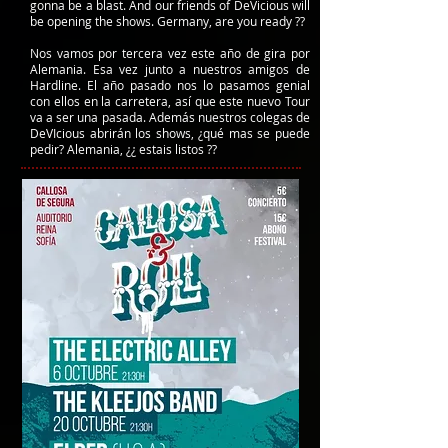
gonna be a blast. And our friends of DeVicious will
be opening the shows. Germany, are you ready ??
Nos vamos por tercera vez este año de gira por
Alemania. Esa vez junto a nuestros amigos de
Hardline. El año pasado nos lo pasamos genial
con ellos en la carretera, así que este nuevo Tour
va a ser una pasada. Además nuestros colegas de
DeVIcious abrirán los shows, ¿qué mas se puede
pedir? Alemania, ¿¿ estais listos ??